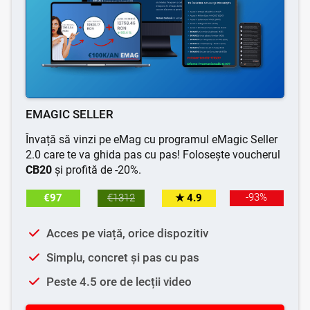
EMAGIC SELLER
Învață să vinzi pe eMag cu programul eMagic Seller
2.0 care te va ghida pas cu pas! Folosește voucherul
CB20
și profită de -20%.
-93%
€97
€1312
★ 4.9
Acces pe viață, orice dispozitiv
Simplu, concret și pas cu pas
Peste 4.5 ore de lecții video