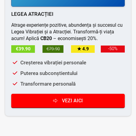
LEGEA ATRACȚIEI
Atrage experiențe pozitive, abundența și succesul cu
Legea Vibrației și a Atracției. Transformă-ți viața
acum! Aplică
CB20
– economisești 20%.
-50%
€39.90
€79.90
★ 4.9
Creșterea vibrației personale
Puterea subconștientului
Transformare personală
VEZI AICI