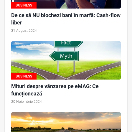
BUSINESS
De ce să NU blochezi bani în marfă: Cash-flow
liber
31 August 2024
BUSINESS
Mituri despre vânzarea pe eMAG: Ce
funcționează
20 Noiembrie 2024