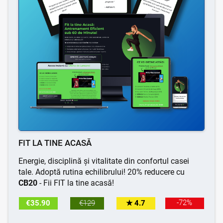
FIT LA TINE ACASĂ
Energie, disciplină și vitalitate din confortul casei
tale. Adoptă rutina echilibrului! 20% reducere cu
CB20
- Fii FIT la tine acasă!
-72%
€35.90
€129
★ 4.7