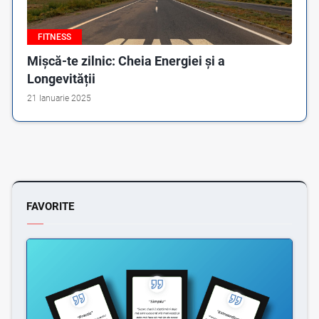
FITNESS
Mișcă-te zilnic: Cheia Energiei și a
Longevității
21 Ianuarie 2025
FAVORITE